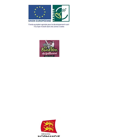
LE PANETON
DE
GUILLAUME