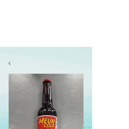
lepanetondeguillaume@lessor.asso.fr
02.31.20.32.27