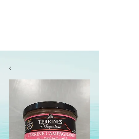
lepanetondeguillaume@lessor.asso.fr
02.31.20.32.27